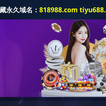
网站
网站星空体育·
关于
资质
主营
项目
新闻
关于我们
（中国）官方网站
我们
荣誉
业务
案例
动态
筑工程用升降装置实用新型专
一种地质钴机道路清理装置
利证书
专利证书
定位及测绘软件V1.0计算机
大数据地籍地理测绘软件V1