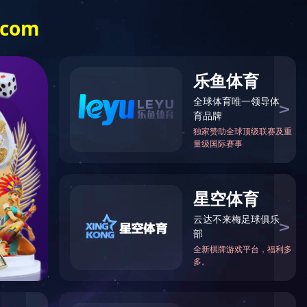
员工
人才
星空体育·（中国）官方网
星空体育·（中国）官方网站
天地
招聘
站-STARSKY SPORT
实用新型
基于GSI的地质雷达测绘应用软件V1.
0计算机软件著作权登记证书
.0计算机
GIS地理精确测绘系统软件V1.0计算